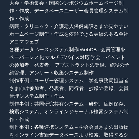
大会・学術集会・国際シンポジウムホームページ制
作・作成、データベースユーザー会員管理システム制
作・作成
病院・クリニック・介護老人保健施設さまの見やすい
ホームページ制作・作成を依頼できる実績のある会社
アコマウェブ
各種データベースシステム制作 WebDB+ 会員管理を
ペーパーレス化 マルチデバイス対応 学会・イベント
の参加者、発表者、 アブストラクトの登録、施設の予
約管理、アンケート収集システム制作
制作事例：ユーザー管理システム – 学会事務局担当者
さま向け参加者、発表者、同行者、抄録の登録、会員
管理システム制作・作成
制作事例：共同研究共有システム – 研究、症例保存、
検索システム、オンラインジャーナル検索システム制
作・作成
制作事例：各種連携システム – 学会会員さまの出版物
をオンライン書籍データベースより検索、取得するシ