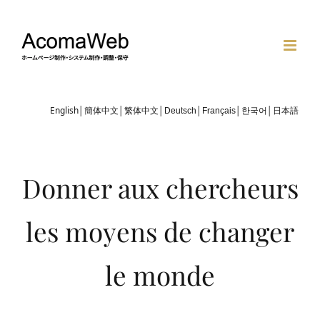
Skip
to
content
English
簡体中文
繁体中文
Deutsch
Français
한국어
│
│
│
│
│
│
日本語
Donner aux chercheurs
les moyens de changer
le monde