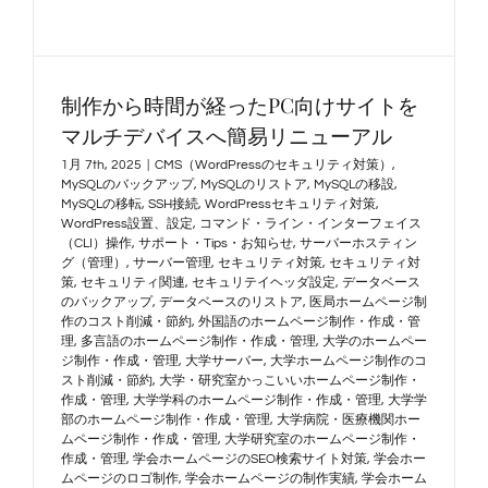
制作から時間が経ったPC向けサイトを
マルチデバイスへ簡易リニューアル
1月 7th, 2025
|
CMS（WordPressのセキュリティ対策）
,
MySQLのバックアップ
,
MySQLのリストア
,
MySQLの移設
,
MySQLの移転
,
SSH接続
,
WordPressセキュリティ対策
,
WordPress設置、設定
,
コマンド・ライン・インターフェイス
（CLI）操作
,
サポート・Tips・お知らせ
,
サーバーホスティン
グ（管理）
,
サーバー管理
,
セキュリティ対策
,
セキュリティ対
策
,
セキュリティ関連
,
セキュリテイヘッダ設定
,
データベース
のバックアップ
,
データベースのリストア
,
医局ホームページ制
作のコスト削減・節約
,
外国語のホームページ制作・作成・管
理
,
多言語のホームページ制作・作成・管理
,
大学のホームペー
ジ制作・作成・管理
,
大学サーバー
,
大学ホームページ制作のコ
スト削減・節約
,
大学・研究室かっこいいホームページ制作・
作成・管理
,
大学学科のホームページ制作・作成・管理
,
大学学
部のホームページ制作・作成・管理
,
大学病院・医療機関ホー
ムページ制作・作成・管理
,
大学研究室のホームページ制作・
作成・管理
,
学会ホームページのSEO検索サイト対策
,
学会ホー
ムページのロゴ制作
,
学会ホームページの制作実績
,
学会ホーム