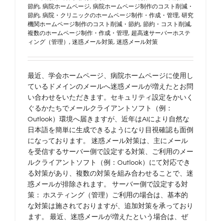
節約
,
病院ホームページ
,
病院ホームページ制作のコスト削減・
節約
,
病院・クリニックのホームページ制作・作成・管理
,
研究
機関ホームページ制作のコスト削減・節約
,
節約・コスト削減
,
複数のホームページ制作・作成・管理
,
超高速サーバーホステ
ィング（管理）
,
迷惑メール対策
,
迷惑メール対策
最近、学会ホームページ、病院ホームページに使用し
ているドメインのメールへ迷惑メールが増えたとお問
い合わせをいただきます。セキュリティ設定をかいく
ぐるかたちでメールクライアントソフト（例：
Outlook）環境へ届きますが、近年はAIにより自然な
日本語を簡単に生成できるようになり目視確認も面倒
になっております。 迷惑メール対策は、主にメール
を受信するサーバー側で設定する対策、ご利用のメー
ルクライアントソフト（例：Outlook）にて対応でき
る対策があり、複数の対策を組み合わせることで、迷
惑メールが排除されます。 サーバー側で設定する対
策： ホスティング（管理）ご利用の場合は、基本的
な対策は施されておりますが、追加対策を承っており
ます。 最近、迷惑メールが増えたという場合は、ぜ