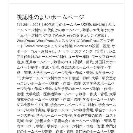
視認性のよいホームページ
1月 29th, 2025
|
60代向けのホームページ制作
,
60代向けのホ
ームページ制作
,
70代向けのホームページ制作
,
70代向けのホ
ームページ制作
,
CMS（WordPressのセキュリティ対策）
,
WordPress
,
WordPressのカスタマイズ
,
WordPressアップデ
ート
,
WordPressセキュリティ対策
,
WordPress設置、設定
,
サ
ポート・Tips・お知らせ
,
サーバーホスティング（管理）
,
シニ
ア世代向けのホームページ制作
,
ユーザー権限
,
ワークフローの
追加
,
医局ホームページ制作のコスト削減・節約
,
外国語のホー
ムページ制作・作成・管理
,
多言語のホームページ制作・作
成・管理
,
大学のホームページ制作・作成・管理
,
大学サーバ
ー
,
大学ホームページ制作のコスト削減・節約
,
大学・研究室か
っこいいホームページ制作・作成・管理
,
大学学科のホームペ
ージ制作・作成・管理
,
大学学部のホームページ制作・作成・
管理
,
大学病院・医療機関ホームページ制作・作成・管理
,
大学
研究室のホームページ制作・作成・管理
,
学会ホームページの
SEO検索サイト対策
,
学会ホームページのロゴ制作
,
学会ホーム
ページの制作実績
,
学会ホームページの制作費用
,
学会ホームペ
ージの料金
,
学会ホームページ制作
,
学会運営費の節約・コスト
削減
,
学会（学術大会・学術集会）ホームページ制作・管理
,
学
内サーバー
,
学部・学科ホームページ制作・作成・管理
,
専門分
野のホームページ制作・作成・管理
,
専門医のホームページ制