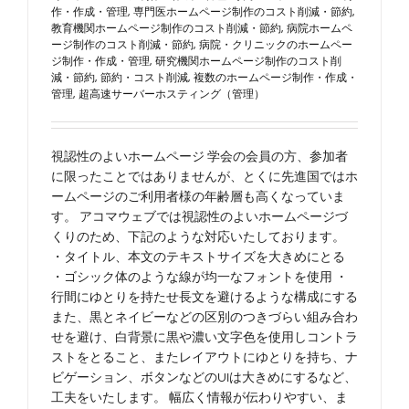
作・作成・管理
,
専門医ホームページ制作のコスト削減・節約
,
教育機関ホームページ制作のコスト削減・節約
,
病院ホームペ
ージ制作のコスト削減・節約
,
病院・クリニックのホームペー
ジ制作・作成・管理
,
研究機関ホームページ制作のコスト削
減・節約
,
節約・コスト削減
,
複数のホームページ制作・作成・
管理
,
超高速サーバーホスティング（管理）
視認性のよいホームページ 学会の会員の方、参加者
に限ったことではありませんが、とくに先進国ではホ
ームページのご利用者様の年齢層も高くなっていま
す。 アコマウェブでは視認性のよいホームページづ
くりのため、下記のような対応いたしております。
・タイトル、本文のテキストサイズを大きめにとる
・ゴシック体のような線が均一なフォントを使用 ・
行間にゆとりを持たせ長文を避けるような構成にする
また、黒とネイビーなどの区別のつきづらい組み合わ
せを避け、白背景に黒や濃い文字色を使用しコントラ
ストをとること、またレイアウトにゆとりを持ち、ナ
ビゲーション、ボタンなどのUIは大きめにするなど、
工夫をいたします。 幅広く情報が伝わりやすい、ま