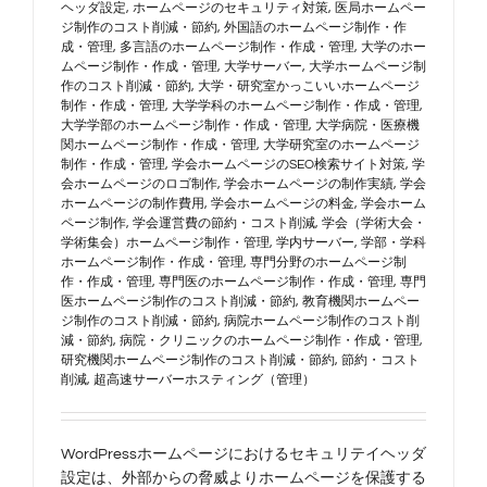
ヘッダ設定
,
ホームページのセキュリティ対策
,
医局ホームペー
ジ制作のコスト削減・節約
,
外国語のホームページ制作・作
成・管理
,
多言語のホームページ制作・作成・管理
,
大学のホー
ムページ制作・作成・管理
,
大学サーバー
,
大学ホームページ制
作のコスト削減・節約
,
大学・研究室かっこいいホームページ
制作・作成・管理
,
大学学科のホームページ制作・作成・管理
,
大学学部のホームページ制作・作成・管理
,
大学病院・医療機
関ホームページ制作・作成・管理
,
大学研究室のホームページ
制作・作成・管理
,
学会ホームページのSEO検索サイト対策
,
学
会ホームページのロゴ制作
,
学会ホームページの制作実績
,
学会
ホームページの制作費用
,
学会ホームページの料金
,
学会ホーム
ページ制作
,
学会運営費の節約・コスト削減
,
学会（学術大会・
学術集会）ホームページ制作・管理
,
学内サーバー
,
学部・学科
ホームページ制作・作成・管理
,
専門分野のホームページ制
作・作成・管理
,
専門医のホームページ制作・作成・管理
,
専門
医ホームページ制作のコスト削減・節約
,
教育機関ホームペー
ジ制作のコスト削減・節約
,
病院ホームページ制作のコスト削
減・節約
,
病院・クリニックのホームページ制作・作成・管理
,
研究機関ホームページ制作のコスト削減・節約
,
節約・コスト
削減
,
超高速サーバーホスティング（管理）
WordPressホームページにおけるセキュリテイヘッダ
設定は、外部からの脅威よりホームページを保護する