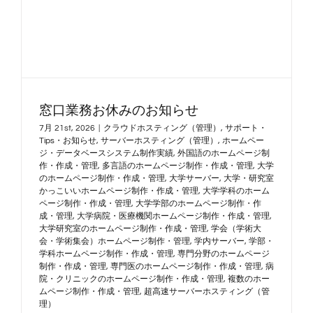
窓口業務お休みのお知らせ
7月 21st, 2026
|
クラウドホスティング（管理）
,
サポート・
Tips・お知らせ
,
サーバーホスティング（管理）
,
ホームペー
ジ・データベースシステム制作実績
,
外国語のホームページ制
作・作成・管理
,
多言語のホームページ制作・作成・管理
,
大学
のホームページ制作・作成・管理
,
大学サーバー
,
大学・研究室
かっこいいホームページ制作・作成・管理
,
大学学科のホーム
ページ制作・作成・管理
,
大学学部のホームページ制作・作
成・管理
,
大学病院・医療機関ホームページ制作・作成・管理
,
大学研究室のホームページ制作・作成・管理
,
学会（学術大
会・学術集会）ホームページ制作・管理
,
学内サーバー
,
学部・
学科ホームページ制作・作成・管理
,
専門分野のホームページ
制作・作成・管理
,
専門医のホームページ制作・作成・管理
,
病
院・クリニックのホームページ制作・作成・管理
,
複数のホー
ムページ制作・作成・管理
,
超高速サーバーホスティング（管
理）