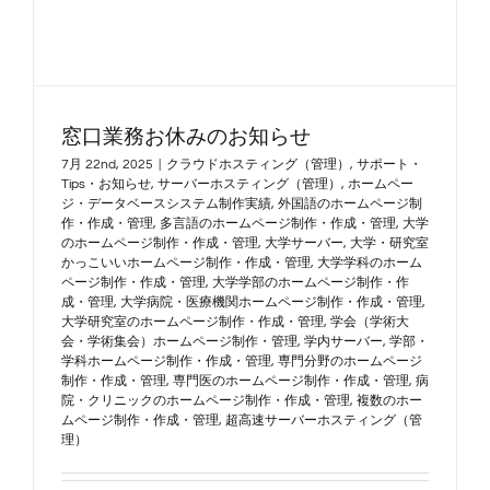
窓口業務お休みのお知らせ
7月 22nd, 2025
|
クラウドホスティング（管理）
,
サポート・
Tips・お知らせ
,
サーバーホスティング（管理）
,
ホームペー
ジ・データベースシステム制作実績
,
外国語のホームページ制
作・作成・管理
,
多言語のホームページ制作・作成・管理
,
大学
のホームページ制作・作成・管理
,
大学サーバー
,
大学・研究室
かっこいいホームページ制作・作成・管理
,
大学学科のホーム
ページ制作・作成・管理
,
大学学部のホームページ制作・作
成・管理
,
大学病院・医療機関ホームページ制作・作成・管理
,
大学研究室のホームページ制作・作成・管理
,
学会（学術大
会・学術集会）ホームページ制作・管理
,
学内サーバー
,
学部・
学科ホームページ制作・作成・管理
,
専門分野のホームページ
制作・作成・管理
,
専門医のホームページ制作・作成・管理
,
病
院・クリニックのホームページ制作・作成・管理
,
複数のホー
ムページ制作・作成・管理
,
超高速サーバーホスティング（管
理）