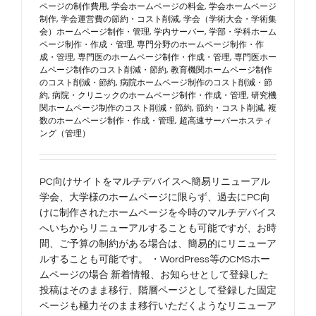
ページの制作費用
,
学会ホームページの料金
,
学会ホームページ
制作
,
学会運営費の節約・コスト削減
,
学会（学術大会・学術集
会）ホームページ制作・管理
,
学内サーバー
,
学部・学科ホーム
ページ制作・作成・管理
,
専門分野のホームページ制作・作
成・管理
,
専門医のホームページ制作・作成・管理
,
専門医ホー
ムページ制作のコスト削減・節約
,
教育機関ホームページ制作
のコスト削減・節約
,
病院ホームページ制作のコスト削減・節
約
,
病院・クリニックのホームページ制作・作成・管理
,
研究機
関ホームページ制作のコスト削減・節約
,
節約・コスト削減
,
複
数のホームページ制作・作成・管理
,
超高速サーバーホスティ
ング（管理）
PC向けサイトをマルチデバイスへ簡易リニューアル
学会、大学様のホームページに限らず、過去にPC向
けに制作されたホームページを今時のマルチデバイス
へいちからリニューアルすることも可能ですが、お時
間、ご予算の制約がある場合は、簡易的にリニューア
ルすることも可能です。 ・WordPress等のCMSホー
ムページの場合 新着情報、お知らせとして登録した
投稿はそのまま移行、階層ページとして登録した固定
ページも極力そのまま移行いただくようなリニューア