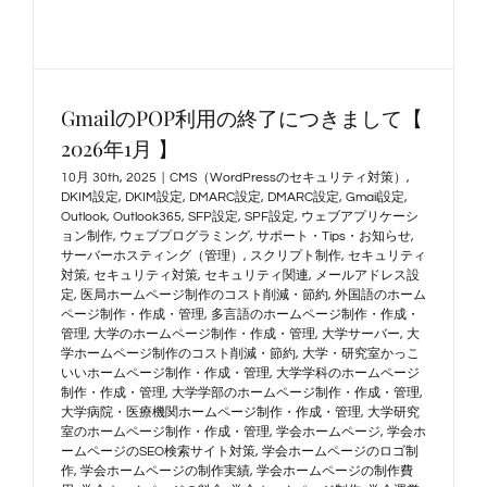
GmailのPOP利用の終了につきまして【
2026年1月 】
10月 30th, 2025
|
CMS（WordPressのセキュリティ対策）
,
DKIM設定
,
DKIM設定
,
DMARC設定
,
DMARC設定
,
Gmail設定
,
Outlook
,
Outlook365
,
SFP設定
,
SPF設定
,
ウェブアプリケーシ
ョン制作
,
ウェブプログラミング
,
サポート・Tips・お知らせ
,
サーバーホスティング（管理）
,
スクリプト制作
,
セキュリティ
対策
,
セキュリティ対策
,
セキュリティ関連
,
メールアドレス設
定
,
医局ホームページ制作のコスト削減・節約
,
外国語のホーム
ページ制作・作成・管理
,
多言語のホームページ制作・作成・
管理
,
大学のホームページ制作・作成・管理
,
大学サーバー
,
大
学ホームページ制作のコスト削減・節約
,
大学・研究室かっこ
いいホームページ制作・作成・管理
,
大学学科のホームページ
制作・作成・管理
,
大学学部のホームページ制作・作成・管理
,
大学病院・医療機関ホームページ制作・作成・管理
,
大学研究
室のホームページ制作・作成・管理
,
学会ホームページ
,
学会ホ
ームページのSEO検索サイト対策
,
学会ホームページのロゴ制
作
,
学会ホームページの制作実績
,
学会ホームページの制作費