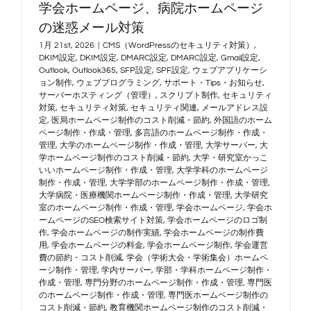
学会ホームページ、病院ホームページ
の迷惑メール対策
1月 21st, 2026
|
CMS（WordPressのセキュリティ対策）
,
DKIM設定
,
DKIM設定
,
DMARC設定
,
DMARC設定
,
Gmail設定
,
Outlook
,
Outlook365
,
SFP設定
,
SPF設定
,
ウェブアプリケーシ
ョン制作
,
ウェブプログラミング
,
サポート・Tips・お知らせ
,
サーバーホスティング（管理）
,
スクリプト制作
,
セキュリティ
対策
,
セキュリティ対策
,
セキュリティ関連
,
メールアドレス設
定
,
医局ホームページ制作のコスト削減・節約
,
外国語のホーム
ページ制作・作成・管理
,
多言語のホームページ制作・作成・
管理
,
大学のホームページ制作・作成・管理
,
大学サーバー
,
大
学ホームページ制作のコスト削減・節約
,
大学・研究室かっこ
いいホームページ制作・作成・管理
,
大学学科のホームページ
制作・作成・管理
,
大学学部のホームページ制作・作成・管理
,
大学病院・医療機関ホームページ制作・作成・管理
,
大学研究
室のホームページ制作・作成・管理
,
学会ホームページ
,
学会ホ
ームページのSEO検索サイト対策
,
学会ホームページのロゴ制
作
,
学会ホームページの制作実績
,
学会ホームページの制作費
用
,
学会ホームページの料金
,
学会ホームページ制作
,
学会運営
費の節約・コスト削減
,
学会（学術大会・学術集会）ホームペ
ージ制作・管理
,
学内サーバー
,
学部・学科ホームページ制作・
作成・管理
,
専門分野のホームページ制作・作成・管理
,
専門医
のホームページ制作・作成・管理
,
専門医ホームページ制作の
コスト削減・節約
,
教育機関ホームページ制作のコスト削減・