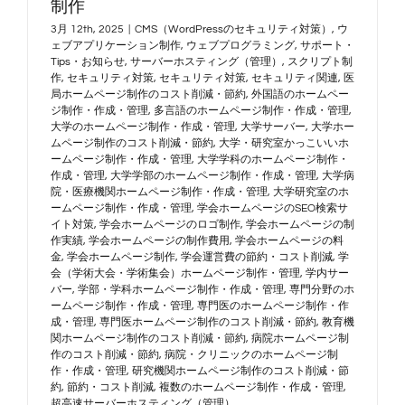
制作
3月 12th, 2025
|
CMS（WordPressのセキュリティ対策）
,
ウ
ェブアプリケーション制作
,
ウェブプログラミング
,
サポート・
Tips・お知らせ
,
サーバーホスティング（管理）
,
スクリプト制
作
,
セキュリティ対策
,
セキュリティ対策
,
セキュリティ関連
,
医
局ホームページ制作のコスト削減・節約
,
外国語のホームペー
ジ制作・作成・管理
,
多言語のホームページ制作・作成・管理
,
大学のホームページ制作・作成・管理
,
大学サーバー
,
大学ホー
ムページ制作のコスト削減・節約
,
大学・研究室かっこいいホ
ームページ制作・作成・管理
,
大学学科のホームページ制作・
作成・管理
,
大学学部のホームページ制作・作成・管理
,
大学病
院・医療機関ホームページ制作・作成・管理
,
大学研究室のホ
ームページ制作・作成・管理
,
学会ホームページのSEO検索サ
イト対策
,
学会ホームページのロゴ制作
,
学会ホームページの制
作実績
,
学会ホームページの制作費用
,
学会ホームページの料
金
,
学会ホームページ制作
,
学会運営費の節約・コスト削減
,
学
会（学術大会・学術集会）ホームページ制作・管理
,
学内サー
バー
,
学部・学科ホームページ制作・作成・管理
,
専門分野のホ
ームページ制作・作成・管理
,
専門医のホームページ制作・作
成・管理
,
専門医ホームページ制作のコスト削減・節約
,
教育機
関ホームページ制作のコスト削減・節約
,
病院ホームページ制
作のコスト削減・節約
,
病院・クリニックのホームページ制
作・作成・管理
,
研究機関ホームページ制作のコスト削減・節
約
,
節約・コスト削減
,
複数のホームページ制作・作成・管理
,
超高速サーバーホスティング（管理）