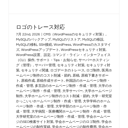
ロゴのトレース対応
7月 22nd, 2026
|
CMS（WordPressのセキュリティ対策）
,
MySQLのバックアップ
,
MySQLのリストア
,
MySQLの移設
,
MySQLの移転
,
SSH接続
,
WordPress
,
WordPressのカスタマイ
ズ
,
WordPressアップデート
,
WordPressセキュリティ対策
,
WordPress設置、設定
,
コマンド・ライン・インターフェイス
（CLI）操作
,
サポート・Tips・お知らせ
,
サーバーホスティン
グ（管理）
,
サーバー管理
,
セキュリティ対策
,
セキュリティ対
策
,
セキュリティ関連
,
ロゴデータのトレース
,
ロゴ制作
,
医局ホ
ームページ制作のコスト削減・節約
,
原稿
,
原稿下書きサポー
ト
,
原稿作成
,
原稿作成サポート
,
外国語のホームページ制作・
作成・管理
,
多言語のホームページ制作・作成・管理
,
大学のホ
ームページ制作・作成・管理
,
大学サーバー
,
大学ホームページ
制作
,
大学ホームページ制作のコスト削減・節約
,
大学・研究室
かっこいいホームページ制作・作成・管理
,
大学学科のホーム
ページ制作・作成・管理
,
大学学部のホームページ制作・作
成・管理
,
大学病院・医療機関ホームページ制作・作成・管理
,
大学研究室のホームページ制作・作成・管理
,
学会ホームペー
ジのSEO検索サイト対策
,
学会ホームページのロゴ制作
,
学会ホ
ームページの制作実績
,
学会ホームページの制作費用
,
学会ホー