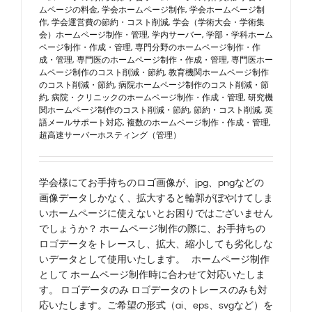
ムページの料金
,
学会ホームページ制作
,
学会ホームページ制
作
,
学会運営費の節約・コスト削減
,
学会（学術大会・学術集
会）ホームページ制作・管理
,
学内サーバー
,
学部・学科ホーム
ページ制作・作成・管理
,
専門分野のホームページ制作・作
成・管理
,
専門医のホームページ制作・作成・管理
,
専門医ホー
ムページ制作のコスト削減・節約
,
教育機関ホームページ制作
のコスト削減・節約
,
病院ホームページ制作のコスト削減・節
約
,
病院・クリニックのホームページ制作・作成・管理
,
研究機
関ホームページ制作のコスト削減・節約
,
節約・コスト削減
,
英
語メールサポート対応
,
複数のホームページ制作・作成・管理
,
超高速サーバーホスティング（管理）
学会様にてお手持ちのロゴ画像が、jpg、pngなどの
画像データしかなく、拡大すると輪郭がぼやけてしま
いホームページに使えないとお困りではございません
でしょうか？ ホームページ制作の際に、お手持ちの
ロゴデータをトレースし、拡大、縮小しても劣化しな
いデータとして使用いたします。 ホームページ制作
として ホームページ制作時に合わせて対応いたしま
す。 ロゴデータのみ ロゴデータのトレースのみも対
応いたします。ご希望の形式（ai、eps、svgなど）を