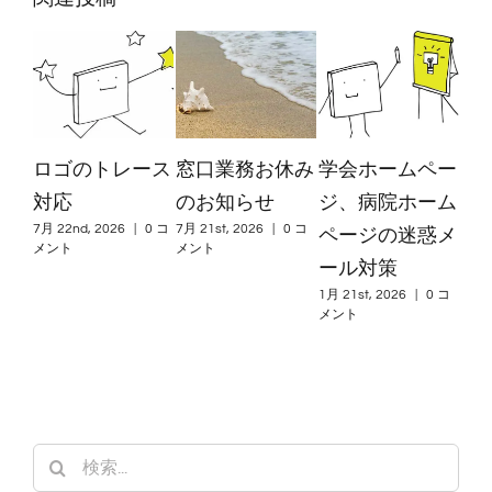
ロゴのトレース
窓口業務お休み
学会ホームペー
窓
対応
のお知らせ
ジ、病院ホーム
の
ページの迷惑メ
7月 22nd, 2026
|
0 コ
7月 21st, 2026
|
0 コ
12月 
メント
メント
メン
ール対策
1月 21st, 2026
|
0 コ
メント
検
索