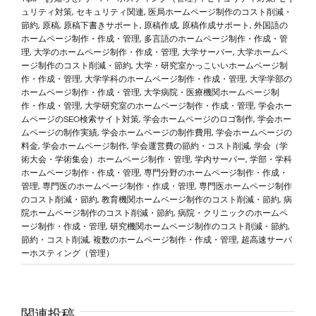
ュリティ対策
,
セキュリティ関連
,
医局ホームページ制作のコスト削減・
節約
,
原稿
,
原稿下書きサポート
,
原稿作成
,
原稿作成サポート
,
外国語の
ホームページ制作・作成・管理
,
多言語のホームページ制作・作成・管
理
,
大学のホームページ制作・作成・管理
,
大学サーバー
,
大学ホームペ
ージ制作のコスト削減・節約
,
大学・研究室かっこいいホームページ制
作・作成・管理
,
大学学科のホームページ制作・作成・管理
,
大学学部の
ホームページ制作・作成・管理
,
大学病院・医療機関ホームページ制
作・作成・管理
,
大学研究室のホームページ制作・作成・管理
,
学会ホー
ムページのSEO検索サイト対策
,
学会ホームページのロゴ制作
,
学会ホー
ムページの制作実績
,
学会ホームページの制作費用
,
学会ホームページの
料金
,
学会ホームページ制作
,
学会運営費の節約・コスト削減
,
学会（学
術大会・学術集会）ホームページ制作・管理
,
学内サーバー
,
学部・学科
ホームページ制作・作成・管理
,
専門分野のホームページ制作・作成・
管理
,
専門医のホームページ制作・作成・管理
,
専門医ホームページ制作
のコスト削減・節約
,
教育機関ホームページ制作のコスト削減・節約
,
病
院ホームページ制作のコスト削減・節約
,
病院・クリニックのホームペ
ージ制作・作成・管理
,
研究機関ホームページ制作のコスト削減・節約
,
節約・コスト削減
,
複数のホームページ制作・作成・管理
,
超高速サーバ
ーホスティング（管理）
関連投稿